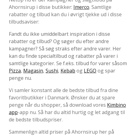
Ahornsirup i disse butikker:
Imerco
. Samtlige
rabatter og tilbud kan du i øvrigt tjekke ud i disse
tilbudsaviser:
Fandt du ikke umiddelbart inspiration i disse
rabatter og tilbud? Og søger du efter andre
kampagner? Så søg straks efter andre varer. Her
kan du finde specialtilbud og rabatter på varer i
samtlige kategorier. Se f.eks. tilbud for varer såsom
Pizza
,
Magasin
,
Sushi
,
Kebab
og
LEGO
og spar
penge nu.
Vi samler konstant alle de bedste tilbud fra dine
favoritbutikker i Danmark. Ønsker du at spare
penge når du shopper, så download vores
Kimbino
app
-app nu. Så har du altid hurtig og let adgang til
de bedste tilbudspriser.
Sammenlign altid priser på Ahornsirup her på