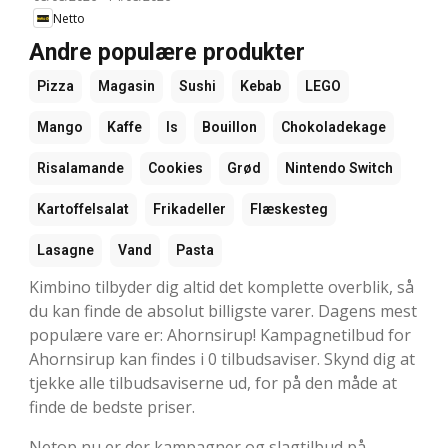
Netto
Andre populære produkter
Pizza
Magasin
Sushi
Kebab
LEGO
Mango
Kaffe
Is
Bouillon
Chokoladekage
Risalamande
Cookies
Grød
Nintendo Switch
Kartoffelsalat
Frikadeller
Flæskesteg
Lasagne
Vand
Pasta
Kimbino tilbyder dig altid det komplette overblik, så
du kan finde de absolut billigste varer. Dagens mest
populære vare er: Ahornsirup! Kampagnetilbud for
Ahornsirup kan findes i 0 tilbudsaviser. Skynd dig at
tjekke alle tilbudsaviserne ud, for på den måde at
finde de bedste priser.
Netop nu er der kampagner og slagtilbud på