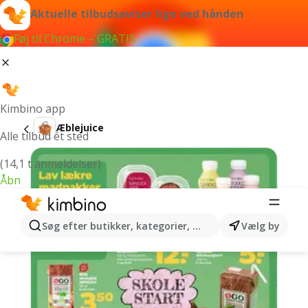
Aktuelle tilbudsaviser lige ved hånden
Føj til Chrome – GRATIS
Kimbino app
Æblejuice
Alle tilbud ét sted
(14,1 t anmeldelser)
Åbn
Søg efter butikker, kategorier, produkter...
Vælg by