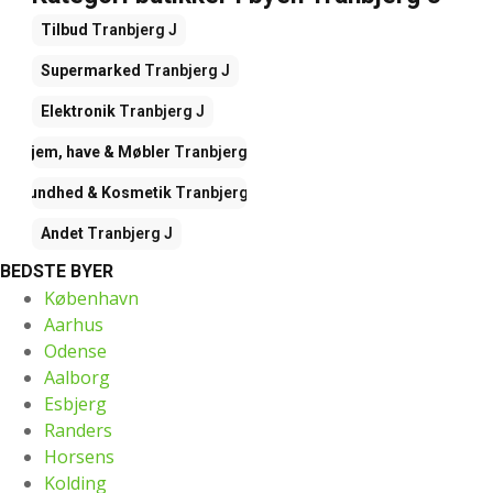
Tilbud
Tranbjerg J
Supermarked
Tranbjerg J
Elektronik
Tranbjerg J
Hjem, have & Møbler
Tranbjerg J
Sundhed & Kosmetik
Tranbjerg J
Andet
Tranbjerg J
BEDSTE BYER
København
Aarhus
Odense
Aalborg
Esbjerg
Randers
Horsens
Kolding