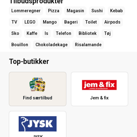
Tilbudsprodukter
Lommeregner
Pizza
Magasin
Sushi
Kebab
TV
LEGO
Mango
Bageri
Toilet
Airpods
Sko
Kaffe
Is
Telefon
Bibliotek
Tøj
Bouillon
Chokoladekage
Risalamande
Top-butikker
Find særtilbud
Jem & fix
JYSK