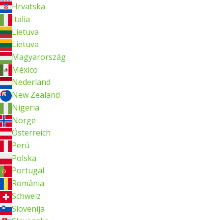
Hrvatska
Italia
Lietuva
Lietuva
Magyarország
México
Nederland
New Zealand
Nigeria
Norge
Österreich
Perú
Polska
Portugal
România
Schweiz
Slovenija