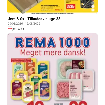
Jem & fix - Tilbudsavis uge 33
09/08/2026
-
15/08/2026
Jem & fix