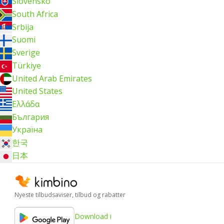
Slovensko
South Africa
Srbija
Suomi
Sverige
Türkiye
United Arab Emirates
United States
Ελλάδα
България
Україна
한국
日本
Nyeste tilbudsaviser, tilbud og rabatter
Download i