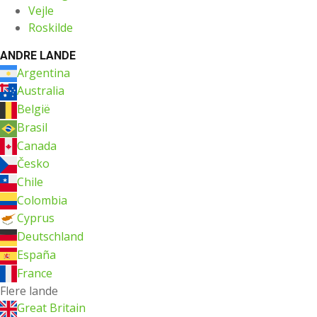
Vejle
Roskilde
ANDRE LANDE
Argentina
Australia
België
Brasil
Canada
Česko
Chile
Colombia
Cyprus
Deutschland
España
France
Flere lande
Great Britain