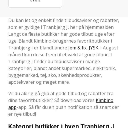
Du kan let og enkelt finde tilbudsaviser og rabatter,
som er gyldige i Tranbjerg J, her på hjemmesiden.
Langt de fleste butikker har gode tilbud uge efter
uge. Blandt Kimbino-brugernes favoritbutikker i
Tranbjerg J er blandt andre
Jem & fix
,
JYSK
. I August
måned kan du se frem til et væld af gode tilbud. I
Tranbjerg J finder du tilbudsaviser i mange
kategorier, blandt andet supermarked, elektronik,
byggemarked, tøj, sko, skønhedsprodukter,
apotekvarer og meget mere.
Vil du aldrig gå glip af gode tilbud og rabatter fra
dine favoritbutikker? Så download vores
Kimbino
app
-app. Så får du en push notifikation så snart der
er nye tilbud!
Kategori butikker i byen Tranbjerg J