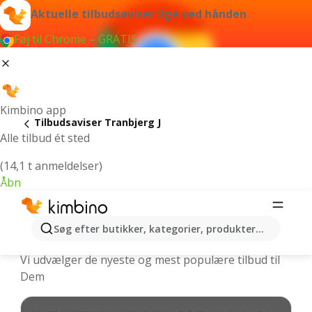
Aktuelle tilbudsaviser lige ved hånden
Føj til Chrome – GRATIS
Kimbino app
Tilbudsaviser Tranbjerg J
Alle tilbud ét sted
(14,1 t anmeldelser)
Åbn
Tranbjerg J | Nyeste tilbudsaviser og
Søg efter butikker, kategorier, produkter...
ugens tilbud online
Vi udvælger de nyeste og mest populære tilbud til
Dem