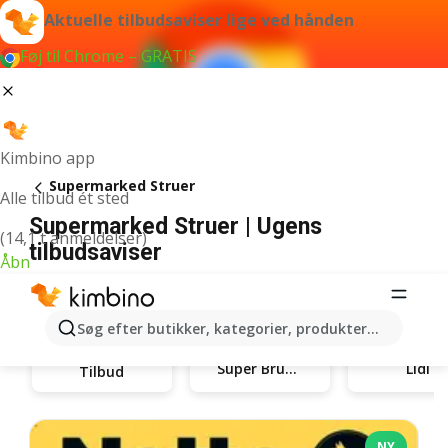
Aktuelle tilbudsaviser lige ved hånden
Føj til Chrome – GRATIS
Kimbino app
Supermarked Struer
Alle tilbud ét sted
Supermarked Struer | Ugens
(14,1 t anmeldelser)
tilbudsaviser
Åbn
Søg efter butikker, kategorier, produkter...
Super Brugsen
Lidl
Tilbud
NY