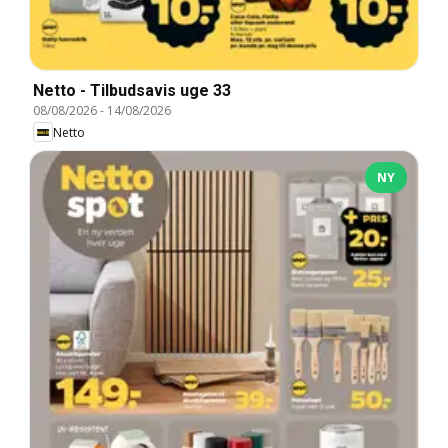
Netto - Tilbudsavis uge 33
08/08/2026
-
14/08/2026
Netto
NY