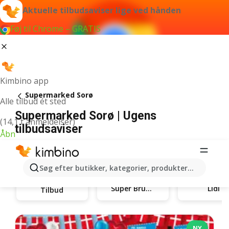
Aktuelle tilbudsaviser lige ved hånden
Føj til Chrome – GRATIS
Kimbino app
Supermarked Sorø
Alle tilbud ét sted
Supermarked Sorø | Ugens
(14,1 t anmeldelser)
tilbudsaviser
Åbn
Søg efter butikker, kategorier, produkter...
Super Brugsen
Lidl
Tilbud
NY