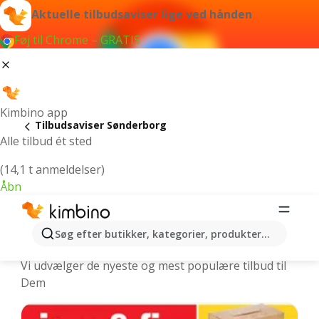
Aktuelle tilbudsaviser lige ved hånden
Føj til Chrome – GRATIS
Kimbino app
Tilbudsaviser Sønderborg
Alle tilbud ét sted
(14,1 t anmeldelser)
Åbn
Sønderborg | Nyeste tilbudsaviser og
Søg efter butikker, kategorier, produkter...
ugens tilbud online
Vi udvælger de nyeste og mest populære tilbud til
Dem