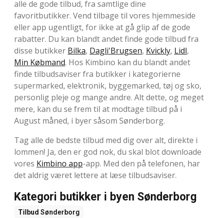
alle de gode tilbud, fra samtlige dine
favoritbutikker. Vend tilbage til vores hjemmeside
eller app ugentligt, for ikke at gå glip af de gode
rabatter. Du kan blandt andet finde gode tilbud fra
disse butikker
Bilka
,
Dagli'Brugsen
,
Kvickly
,
Lidl
,
Min Købmand
. Hos Kimbino kan du blandt andet
finde tilbudsaviser fra butikker i kategorierne
supermarked, elektronik, byggemarked, tøj og sko,
personlig pleje og mange andre. Alt dette, og meget
mere, kan du se frem til at modtage tilbud på i
August måned, i byer såsom Sønderborg.
Tag alle de bedste tilbud med dig over alt, direkte i
lommen! Ja, den er god nok, du skal blot downloade
vores
Kimbino app
-app. Med den på telefonen, har
det aldrig været lettere at læse tilbudsaviser.
Kategori butikker i byen Sønderborg
Tilbud
Sønderborg