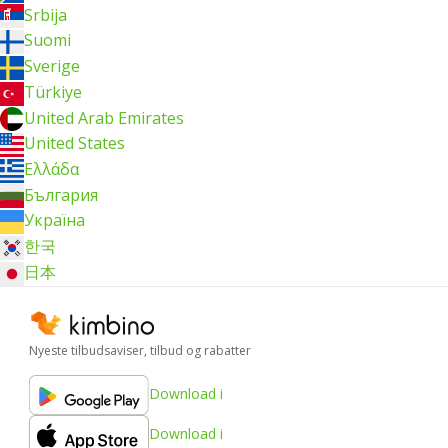
Srbija
Suomi
Sverige
Türkiye
United Arab Emirates
United States
Ελλάδα
България
Україна
한국
日本
Nyeste tilbudsaviser, tilbud og rabatter
Download i
Download i