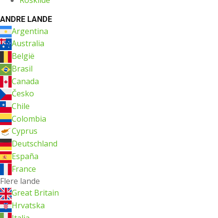
ANDRE LANDE
Argentina
Australia
België
Brasil
Canada
Česko
Chile
Colombia
Cyprus
Deutschland
España
France
Flere lande
Great Britain
Hrvatska
Italia