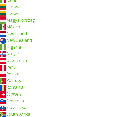
Lietuva
Lietuva
Magyarország
México
Nederland
New Zealand
Nigeria
Norge
Österreich
Perú
Polska
Portugal
România
Schweiz
Slovenija
Slovensko
South Africa