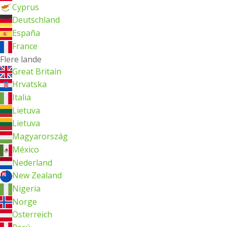
Cyprus
Deutschland
España
France
Flere lande
Great Britain
Hrvatska
Italia
Lietuva
Lietuva
Magyarország
México
Nederland
New Zealand
Nigeria
Norge
Österreich