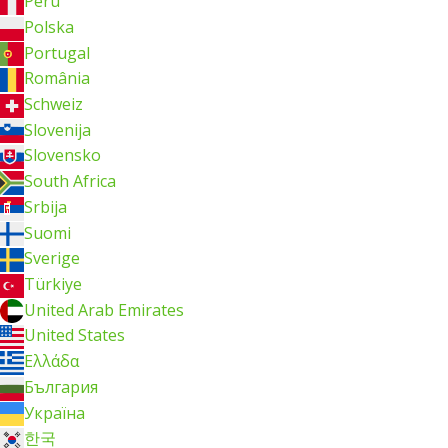
Perú
Polska
Portugal
România
Schweiz
Slovenija
Slovensko
South Africa
Srbija
Suomi
Sverige
Türkiye
United Arab Emirates
United States
Ελλάδα
България
Україна
한국