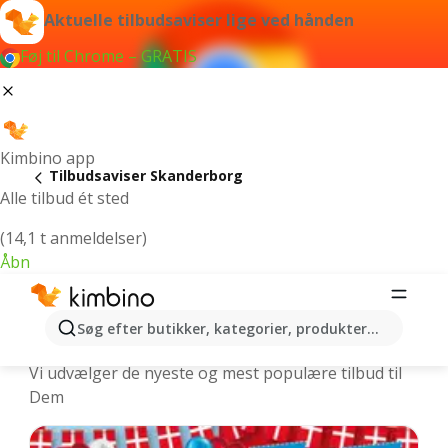
Aktuelle tilbudsaviser lige ved hånden
Føj til Chrome – GRATIS
Kimbino app
Tilbudsaviser Skanderborg
Alle tilbud ét sted
(14,1 t anmeldelser)
Åbn
Skanderborg | Nyeste tilbudsaviser
Søg efter butikker, kategorier, produkter...
og ugens tilbud online
Vi udvælger de nyeste og mest populære tilbud til
Dem