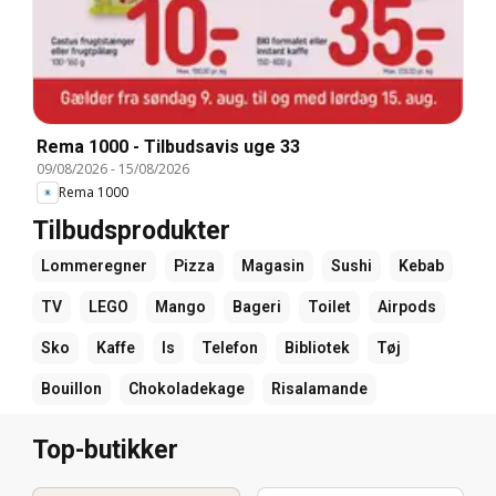
Rema 1000 - Tilbudsavis uge 33
09/08/2026
-
15/08/2026
Rema 1000
Tilbudsprodukter
Lommeregner
Pizza
Magasin
Sushi
Kebab
TV
LEGO
Mango
Bageri
Toilet
Airpods
Sko
Kaffe
Is
Telefon
Bibliotek
Tøj
Bouillon
Chokoladekage
Risalamande
Top-butikker