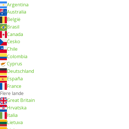
Argentina
Australia
België
Brasil
Canada
Česko
Chile
Colombia
Cyprus
Deutschland
España
France
Flere lande
Great Britain
Hrvatska
Italia
Lietuva