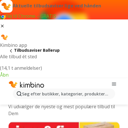
Aktuelle tilbudsaviser lige ved hånden
Føj til Chrome – GRATIS
Kimbino app
Tilbudsaviser Ballerup
Alle tilbud ét sted
(14,1 t anmeldelser)
Åbn
Ballerup | Nyeste tilbudsaviser og
Søg efter butikker, kategorier, produkter...
ugens tilbud online
Vi udvælger de nyeste og mest populære tilbud til
Dem