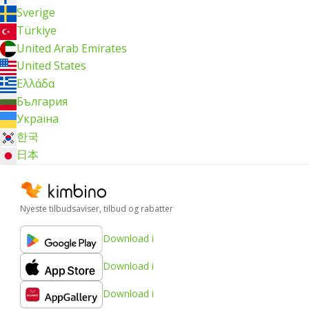
Sverige
Türkiye
United Arab Emirates
United States
Ελλάδα
България
Україна
한국
日本
Nyeste tilbudsaviser, tilbud og rabatter
Download i
Download i
Download i