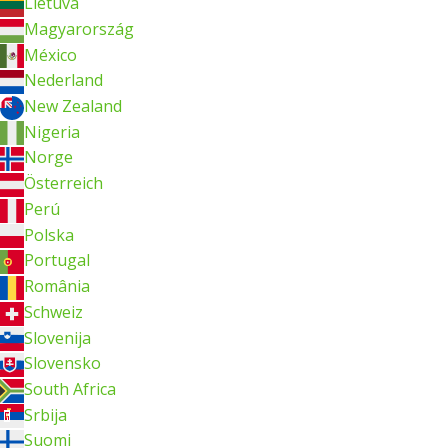
Lietuva
Magyarország
México
Nederland
New Zealand
Nigeria
Norge
Österreich
Perú
Polska
Portugal
România
Schweiz
Slovenija
Slovensko
South Africa
Srbija
Suomi