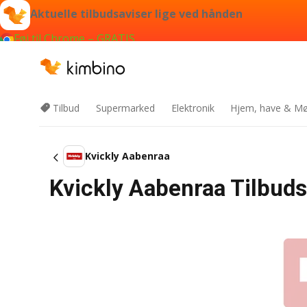
Aktuelle tilbudsaviser lige ved hånden
Føj til Chrome – GRATIS
Tilbud
Supermarked
Elektronik
Hjem, have & Mø
Kvickly Aabenraa
Kvickly Aabenraa Tilbud