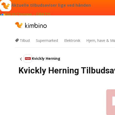
Aktuelle tilbudsaviser lige ved hånden
Føj til Chrome – GRATIS
Tilbud
Supermarked
Elektronik
Hjem, have & Mø
Kvickly Herning
Kvickly Herning Tilbudsa