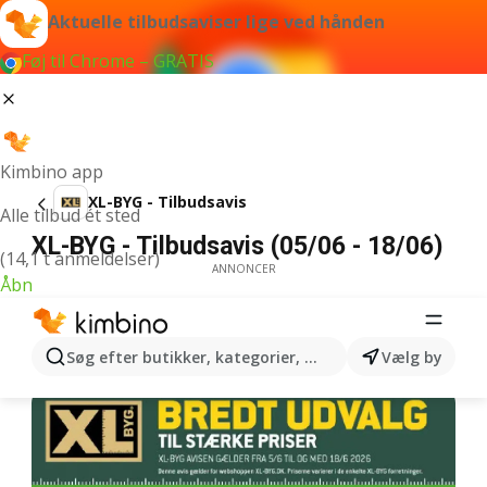
Aktuelle tilbudsaviser lige ved hånden
Føj til Chrome – GRATIS
Kimbino app
XL-BYG - Tilbudsavis
Alle tilbud ét sted
XL-BYG - Tilbudsavis (05/06 - 18/06)
(14,1 t anmeldelser)
ANNONCER
Åbn
Søg efter butikker, kategorier, produkter...
Vælg by