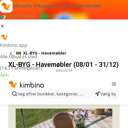
Aktuelle tilbudsaviser lige ved hånden
Føj til Chrome – GRATIS
Kimbino app
XL-BYG - Havemøbler
Alle tilbud ét sted
XL-BYG - Havemøbler (08/01 - 31/12)
(14,1 t anmeldelser)
ANNONCER
Åbn
Søg efter butikker, kategorier, produkter...
Vælg by