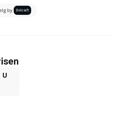
lg by
Bekræft
visen
U