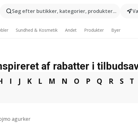
Søg efter butikker, kategorier, produkter...
Væ
bler
Sundhed & Kosmetik
Andet
Produkter
Byer
spireret af rabatter i tilbudsa
H
I
J
K
L
M
N
O
P
Q
R
S
T
ojmo agurker