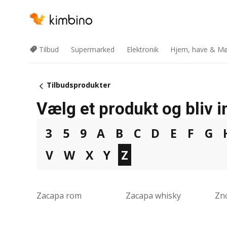
Tilbud
Supermarked
Elektronik
Hjem, have & Mø
Tilbudsprodukter
Vælg et produkt og bliv in
3
5
9
A
B
C
D
E
F
G
V
W
X
Y
Z
Zacapa rom
Zacapa whisky
Zn