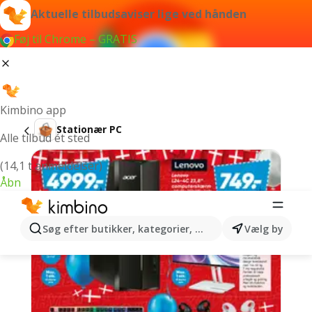
Aktuelle tilbudsaviser lige ved hånden
Føj til Chrome – GRATIS
Kimbino app
Stationær PC
Alle tilbud ét sted
(14,1 t anmeldelser)
Åbn
Søg efter butikker, kategorier, produkter...
Vælg by