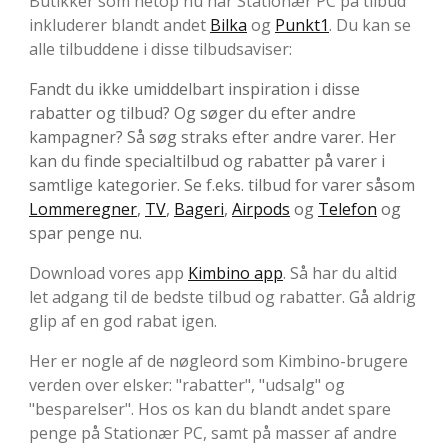
Butikker som netop nu har Stationær PC på tilbud
inkluderer blandt andet
Bilka
og
Punkt1
. Du kan se
alle tilbuddene i disse tilbudsaviser:
Fandt du ikke umiddelbart inspiration i disse
rabatter og tilbud? Og søger du efter andre
kampagner? Så søg straks efter andre varer. Her
kan du finde specialtilbud og rabatter på varer i
samtlige kategorier. Se f.eks. tilbud for varer såsom
Lommeregner
,
TV
,
Bageri
,
Airpods
og
Telefon
og
spar penge nu.
Download vores app
Kimbino app
. Så har du altid
let adgang til de bedste tilbud og rabatter. Gå aldrig
glip af en god rabat igen.
Her er nogle af de nøgleord som Kimbino-brugere
verden over elsker: "rabatter", "udsalg" og
"besparelser". Hos os kan du blandt andet spare
penge på Stationær PC, samt på masser af andre