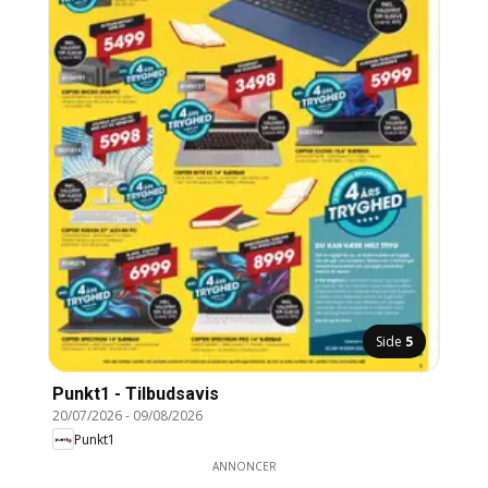
Side
5
Punkt1 - Tilbudsavis
20/07/2026
-
09/08/2026
Punkt1
ANNONCER