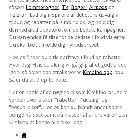
såsom
Lommeregner
,
TV
,
Bageri
,
Airpods
og
Telefon
. Lad dig inspirere af det store udvalg af
tilbud og rabatter på Kimbino.dk, og hold dig
dermed altid opdateret om de bedste kampagner.
Du kan endda få tilsendt de bedste tilbud via email.
Du skal blot tilmelde dig nyhedsbrevet.
Hos os finder du altid spritnye tilbud og rabatter.
Hver dag! Hvis du aldrig vil gå glip af et godt tilbud
igen, så download straks vores
Kimbino app
-app.
Så er du altid up-to-date.
Her er nogle af de nøgleord som Kimbino-brugere
verden over elsker: "rabatter", "udsalg" og
"besparelser". Hos os kan du blandt andet spare
penge på SSD, samt på masser af andre varer! Lær
Kimbino at kende allerede i dag.