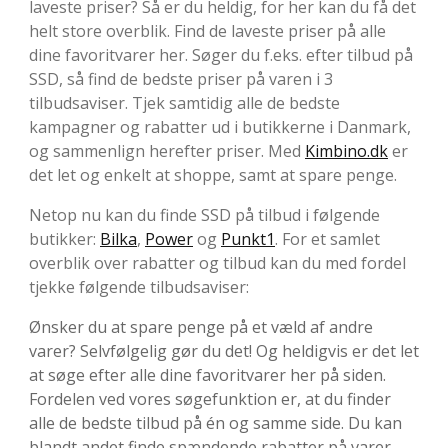
laveste priser? Så er du heldig, for her kan du få det
helt store overblik. Find de laveste priser på alle
dine favoritvarer her. Søger du f.eks. efter tilbud på
SSD, så find de bedste priser på varen i 3
tilbudsaviser. Tjek samtidig alle de bedste
kampagner og rabatter ud i butikkerne i Danmark,
og sammenlign herefter priser. Med
Kimbino.dk
er
det let og enkelt at shoppe, samt at spare penge.
Netop nu kan du finde SSD på tilbud i følgende
butikker:
Bilka
,
Power
og
Punkt1
. For et samlet
overblik over rabatter og tilbud kan du med fordel
tjekke følgende tilbudsaviser:
Ønsker du at spare penge på et væld af andre
varer? Selvfølgelig gør du det! Og heldigvis er det let
at søge efter alle dine favoritvarer her på siden.
Fordelen ved vores søgefunktion er, at du finder
alle de bedste tilbud på én og samme side. Du kan
blandt andet finde spændende rabatter på varer