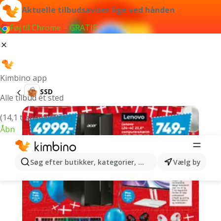
Aktuelle tilbudsaviser lige ved hånden
Føj til Chrome – GRATIS
Kimbino app
SSD
Alle tilbud ét sted
(14,1 t anmeldelser)
Åbn
Søg efter butikker, kategorier, produkter...
Vælg by