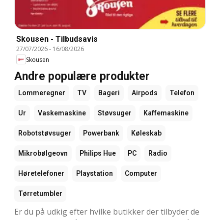
Skousen - Tilbudsavis
27/07/2026
-
16/08/2026
Skousen
Andre populære produkter
Lommeregner
TV
Bageri
Airpods
Telefon
Ur
Vaskemaskine
Støvsuger
Kaffemaskine
Robotstøvsuger
Powerbank
Køleskab
Mikrobølgeovn
Philips Hue
PC
Radio
Høretelefoner
Playstation
Computer
Tørretumbler
Er du på udkig efter hvilke butikker der tilbyder de