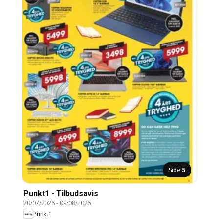
Side
5
Punkt1 - Tilbudsavis
20/07/2026
-
09/08/2026
Punkt1