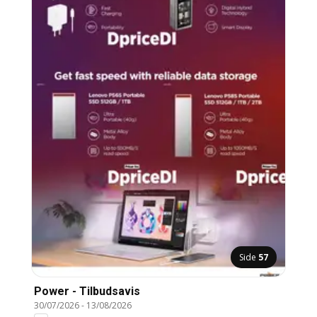
Side
57
Power - Tilbudsavis
30/07/2026
-
13/08/2026