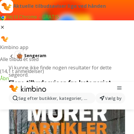
Aktuelle tilbudsaviser lige ved hånden
Føj til Chrome – GRATIS
Kimbino app
Sengeram
Alle tilbud ét sted
Vi kunne ikke finde nogen resultater for dette
(14,1 t anmeldelser)
søgeord.
Åbn
Flere tilbudsaviser fra kategoriet
Søg efter butikker, kategorier, produkter...
Vælg by