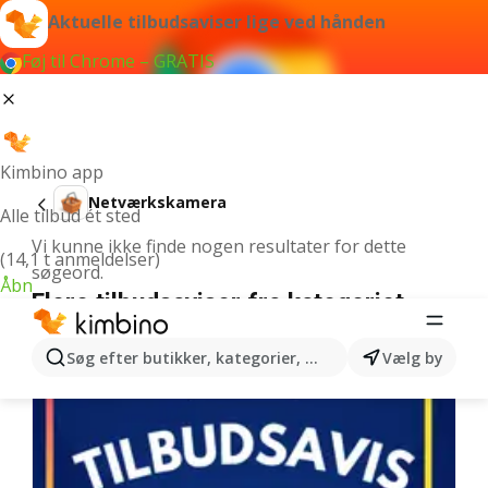
Aktuelle tilbudsaviser lige ved hånden
Føj til Chrome – GRATIS
Kimbino app
Netværkskamera
Alle tilbud ét sted
Vi kunne ikke finde nogen resultater for dette
(14,1 t anmeldelser)
søgeord.
Åbn
Flere tilbudsaviser fra kategoriet
Søg efter butikker, kategorier, produkter...
Vælg by