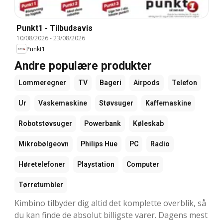
Punkt1 - Tilbudsavis
10/08/2026
-
23/08/2026
Punkt1
Andre populære produkter
Lommeregner
TV
Bageri
Airpods
Telefon
Ur
Vaskemaskine
Støvsuger
Kaffemaskine
Robotstøvsuger
Powerbank
Køleskab
Mikrobølgeovn
Philips Hue
PC
Radio
Høretelefoner
Playstation
Computer
Tørretumbler
Kimbino tilbyder dig altid det komplette overblik, så
du kan finde de absolut billigste varer. Dagens mest