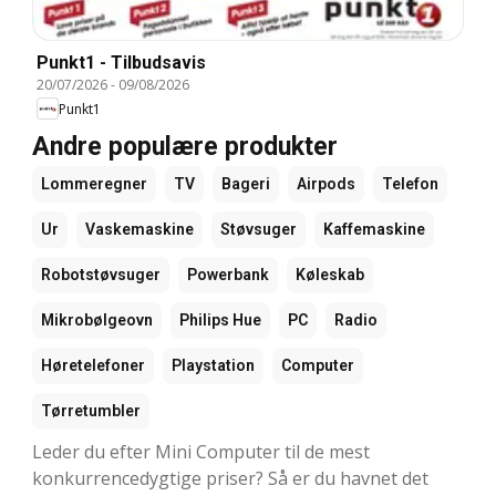
Punkt1 - Tilbudsavis
20/07/2026
-
09/08/2026
Punkt1
Andre populære produkter
Lommeregner
TV
Bageri
Airpods
Telefon
Ur
Vaskemaskine
Støvsuger
Kaffemaskine
Robotstøvsuger
Powerbank
Køleskab
Mikrobølgeovn
Philips Hue
PC
Radio
Høretelefoner
Playstation
Computer
Tørretumbler
Leder du efter Mini Computer til de mest
konkurrencedygtige priser? Så er du havnet det