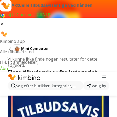
Aktuelle tilbudsaviser lige ved hånden
Føj til Chrome – GRATIS
Kimbino app
Mini Computer
Alle tilbud ét sted
Vi kunne ikke finde nogen resultater for dette
(14,1 t anmeldelser)
søgeord.
Åbn
Flere tilbudsaviser fra kategoriet
Søg efter butikker, kategorier, produkter...
Vælg by