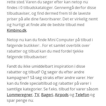
rette sted. Varen du søger efter kan netop nu
findes i 0 tilbudskataloger. Gennemgå derfor disse
tilbudsaviser, og find dermed frem til de laveste
priser på alle dine favoritvarer. Det er virkelig nemt
og hurtigt at finde alle de bedste tilbud med
Kimbino.dk
.
Netop nu kan du finde Mini Computer på tilbud i
følgende butikker: . For et samlet overblik over
rabatter og tilbud kan du med fordel tjekke
følgende tilbudsaviser:
Fandt du ikke umiddelbart inspiration i disse
rabatter og tilbud? Og søger du efter andre
kampagner? Så søg straks efter andre varer. Her
kan du finde specialtilbud og rabatter på varer i
samtlige kategorier. Se f.eks. tilbud for varer såsom
Lommeregner
,
TV
,
Bageri
,
Airpods
og
Telefon
og
spar penge nu.