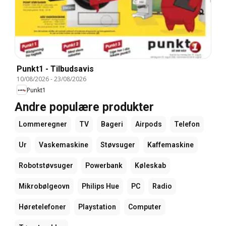
Punkt1 - Tilbudsavis
10/08/2026
-
23/08/2026
Punkt1
Andre populære produkter
Lommeregner
TV
Bageri
Airpods
Telefon
Ur
Vaskemaskine
Støvsuger
Kaffemaskine
Robotstøvsuger
Powerbank
Køleskab
Mikrobølgeovn
Philips Hue
PC
Radio
Høretelefoner
Playstation
Computer