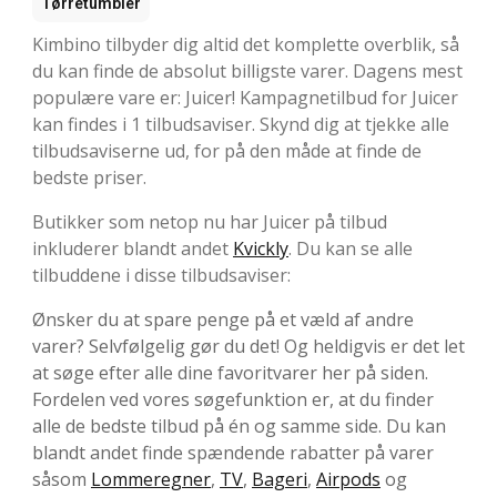
Tørretumbler
Kimbino tilbyder dig altid det komplette overblik, så
du kan finde de absolut billigste varer. Dagens mest
populære vare er: Juicer! Kampagnetilbud for Juicer
kan findes i 1 tilbudsaviser. Skynd dig at tjekke alle
tilbudsaviserne ud, for på den måde at finde de
bedste priser.
Butikker som netop nu har Juicer på tilbud
inkluderer blandt andet
Kvickly
. Du kan se alle
tilbuddene i disse tilbudsaviser:
Ønsker du at spare penge på et væld af andre
varer? Selvfølgelig gør du det! Og heldigvis er det let
at søge efter alle dine favoritvarer her på siden.
Fordelen ved vores søgefunktion er, at du finder
alle de bedste tilbud på én og samme side. Du kan
blandt andet finde spændende rabatter på varer
såsom
Lommeregner
,
TV
,
Bageri
,
Airpods
og