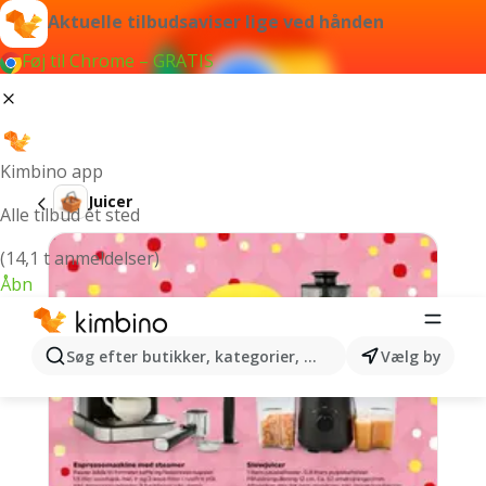
Aktuelle tilbudsaviser lige ved hånden
Føj til Chrome – GRATIS
Kimbino app
Juicer
Alle tilbud ét sted
(14,1 t anmeldelser)
Åbn
Søg efter butikker, kategorier, produkter...
Vælg by