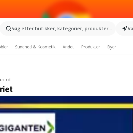
Søg efter butikker, kategorier, produkter...
Væ
bler
Sundhed & Kosmetik
Andet
Produkter
Byer
geord.
riet