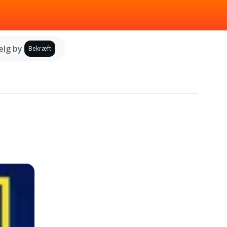
lg by
Bekræft