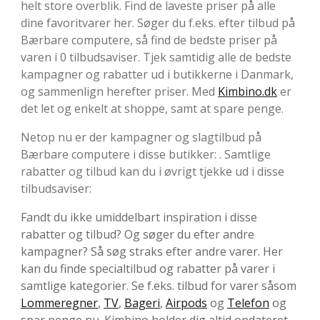
helt store overblik. Find de laveste priser på alle
dine favoritvarer her. Søger du f.eks. efter tilbud på
Bærbare computere, så find de bedste priser på
varen i 0 tilbudsaviser. Tjek samtidig alle de bedste
kampagner og rabatter ud i butikkerne i Danmark,
og sammenlign herefter priser. Med
Kimbino.dk
er
det let og enkelt at shoppe, samt at spare penge.
Netop nu er der kampagner og slagtilbud på
Bærbare computere i disse butikker: . Samtlige
rabatter og tilbud kan du i øvrigt tjekke ud i disse
tilbudsaviser:
Fandt du ikke umiddelbart inspiration i disse
rabatter og tilbud? Og søger du efter andre
kampagner? Så søg straks efter andre varer. Her
kan du finde specialtilbud og rabatter på varer i
samtlige kategorier. Se f.eks. tilbud for varer såsom
Lommeregner
,
TV
,
Bageri
,
Airpods
og
Telefon
og