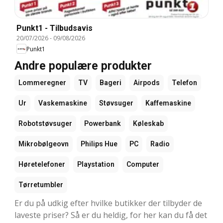
Punkt1 - Tilbudsavis
20/07/2026
-
09/08/2026
Punkt1
Andre populære produkter
Lommeregner
TV
Bageri
Airpods
Telefon
Ur
Vaskemaskine
Støvsuger
Kaffemaskine
Robotstøvsuger
Powerbank
Køleskab
Mikrobølgeovn
Philips Hue
PC
Radio
Høretelefoner
Playstation
Computer
Tørretumbler
Er du på udkig efter hvilke butikker der tilbyder de
laveste priser? Så er du heldig, for her kan du få det