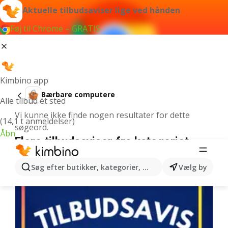
Aktuelle tilbudsaviser lige ved hånden
Føj til Chrome – GRATIS
Kimbino app
Bærbare computere
Alle tilbud ét sted
Vi kunne ikke finde nogen resultater for dette
(14,1 t anmeldelser)
søgeord.
Åbn
Flere tilbudsaviser fra kategoriet
Søg efter butikker, kategorier, produkter...
Vælg by