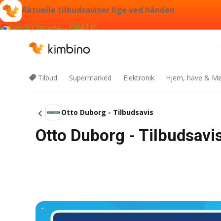
Aktuelle tilbudsaviser lige ved hånden
Føj til Chrome – GRATIS
Tilbud
Supermarked
Elektronik
Hjem, have & Mø
Otto Duborg - Tilbudsavis
Otto Duborg - Tilbudsavi