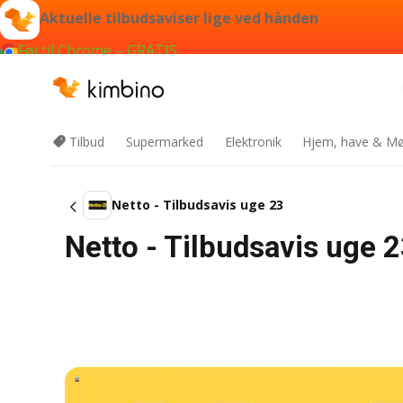
Aktuelle tilbudsaviser lige ved hånden
Føj til Chrome – GRATIS
Tilbud
Supermarked
Elektronik
Hjem, have & Mø
Netto - Tilbudsavis uge 23
Netto - Tilbudsavis uge 2