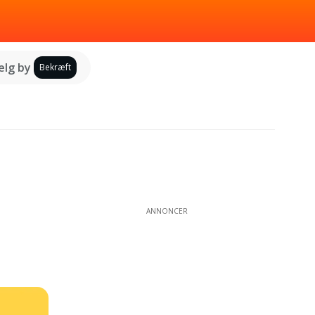
lg by
Bekræft
ANNONCER