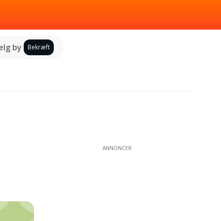
lg by
Bekræft
ANNONCER