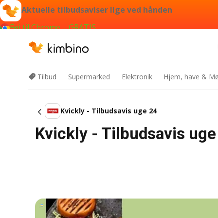
Aktuelle tilbudsaviser lige ved hånden
Føj til Chrome – GRATIS
Tilbud
Supermarked
Elektronik
Hjem, have & Mø
Kvickly - Tilbudsavis uge 24
Kvickly - Tilbudsavis uge