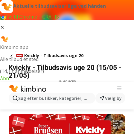
Aktuelle tilbudsaviser lige ved hånden
Føj til Chrome – GRATIS
Kimbino app
Kvickly - Tilbudsavis uge 20
Alle tilbud ét sted
Kvickly - Tilbudsavis uge 20 (15/05 -
(14,1 t anmeldelser)
21/05)
Åbn
ANNONCER
Søg efter butikker, kategorier, produkter...
Vælg by