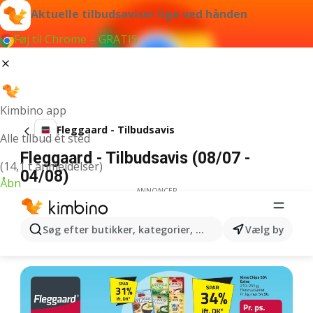
Aktuelle tilbudsaviser lige ved hånden
Føj til Chrome – GRATIS
Kimbino app
Fleggaard - Tilbudsavis
Alle tilbud ét sted
Fleggaard - Tilbudsavis (08/07 -
(14,1 t anmeldelser)
04/08)
Åbn
ANNONCER
Søg efter butikker, kategorier, produkter...
Vælg by