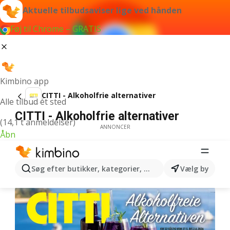
Aktuelle tilbudsaviser lige ved hånden
Føj til Chrome – GRATIS
Kimbino app
CITTI - Alkoholfrie alternativer
Alle tilbud ét sted
CITTI - Alkoholfrie alternativer
(14,1 t anmeldelser)
ANNONCER
Åbn
Søg efter butikker, kategorier, produkter...
Vælg by