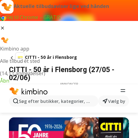
Aktuelle tilbudsaviser lige ved hånden
Føj til Chrome – GRATIS
Kimbino app
CITTI - 50 år i Flensborg
Alle tilbud ét sted
CITTI - 50 år i Flensborg (27/05 -
(14,1 t anmeldelser)
02/06)
Åbn
ANNONCER
Søg efter butikker, kategorier, produkter...
Vælg by