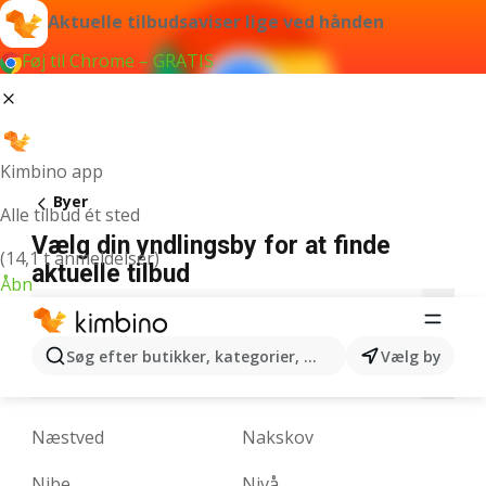
Aktuelle tilbudsaviser lige ved hånden
Føj til Chrome – GRATIS
Kimbino app
Byer
Alle tilbud ét sted
Vælg din yndlingsby for at finde
(14,1 t anmeldelser)
aktuelle tilbud
Åbn
A
B
C
D
E
F
G
H
I
J
Søg efter butikker, kategorier, produkter...
Vælg by
K
L
M
N
O
R
S
T
V
Næstved
Nakskov
Nibe
Nivå