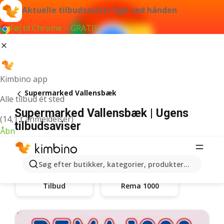
Aktuelle tilbudsaviser lige ved hånden
Føj til Chrome – GRATIS
Kimbino app
Supermarked Vallensbæk
Alle tilbud ét sted
Supermarked Vallensbæk | Ugens
(14,1 t anmeldelser)
tilbudsaviser
Åbn
Søg efter butikker, kategorier, produkter...
Rema 1000
Tilbud