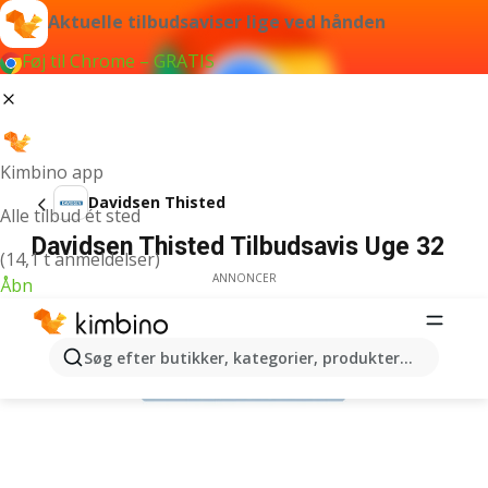
Aktuelle tilbudsaviser lige ved hånden
Føj til Chrome – GRATIS
Kimbino app
Davidsen Thisted
Alle tilbud ét sted
Davidsen Thisted Tilbudsavis Uge 32
(14,1 t anmeldelser)
ANNONCER
Åbn
Søg efter butikker, kategorier, produkter...