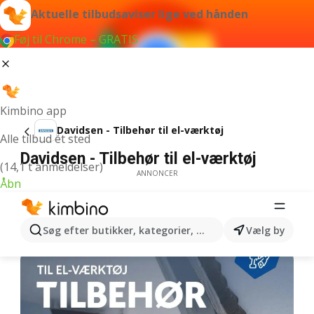
Aktuelle tilbudsaviser lige ved hånden
Føj til Chrome – GRATIS
Kimbino app
Davidsen - Tilbehør til el-værktøj
Alle tilbud ét sted
Davidsen - Tilbehør til el-værktøj
(14,1 t anmeldelser)
ANNONCER
Åbn
Søg efter butikker, kategorier, produkter...
Vælg by