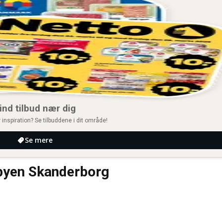
ind tilbud nær dig
 inspiration? Se tilbuddene i dit område!
Se mere
byen Skanderborg