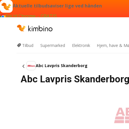
Aktuelle tilbudsaviser lige ved hånden
Føj til Chrome – GRATIS
Tilbud
Supermarked
Elektronik
Hjem, have & Mø
Abc Lavpris Skanderborg
Abc Lavpris Skanderborg