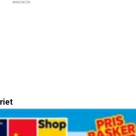
ANNONCER
riet