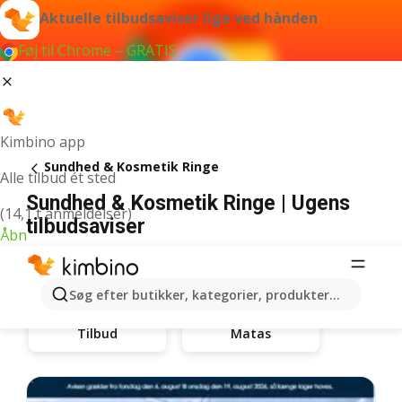
Aktuelle tilbudsaviser lige ved hånden
Føj til Chrome – GRATIS
Kimbino app
Sundhed & Kosmetik Ringe
Alle tilbud ét sted
Sundhed & Kosmetik Ringe | Ugens
(14,1 t anmeldelser)
tilbudsaviser
Åbn
Søg efter butikker, kategorier, produkter...
Matas
Tilbud