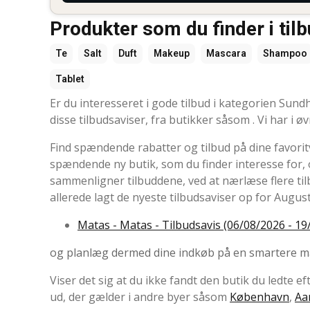
Produkter som du finder i tilb
Te
Salt
Duft
Makeup
Mascara
Shampoo
Tablet
Er du interesseret i gode tilbud i kategorien Sun
disse tilbudsaviser, fra butikker såsom . Vi har i ø
Find spændende rabatter og tilbud på dine favorit
spændende ny butik, som du finder interesse for, og
sammenligner tilbuddene, ved at nærlæse flere ti
allerede lagt de nyeste tilbudsaviser op for Augus
Matas - Matas - Tilbudsavis (06/08/2026 - 19
og planlæg dermed dine indkøb på en smartere m
Viser det sig at du ikke fandt den butik du ledte e
ud, der gælder i andre byer såsom
København
,
Aa