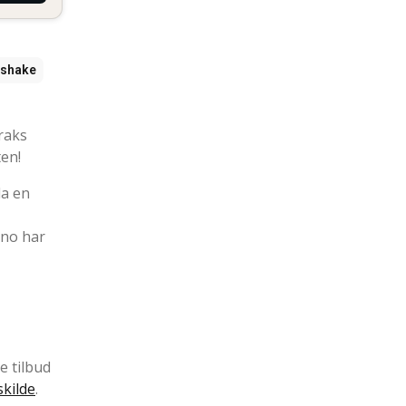
kshake
raks
ten!
da en
ino har
e tilbud
kilde
.