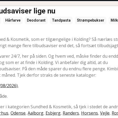
udsaviser lige nu
Hårfarve
Deodorant
Tandpasta
Strømpebukser
Mil
dhed & Kosmetik, som er tilgængelige i Kolding? Så nærlæs st
vrigt mange flere tilbudsaviser end det, så fortsæt tilbudsjag
varer 24/7, her på siden. Og hvem ved, måske finder du end
 som er at finde i Kolding. Vi anbefaler dig altid, at du
lbudsaviser. På den måde sparer du endnu flere penge. Kimb
t måned. Tjek derfor straks de seneste kataloger:
/08/2026)
,
åde.
fter i kategorien Sundhed & Kosmetik, så tjek i stedet de andr
rhus
,
Odense
,
Aalborg
,
Esbjerg
,
Randers
,
Horsens
,
Vejle
,
Ros