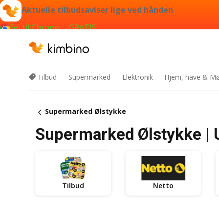
Aktuelle tilbudsaviser lige ved hånden
Føj til Chrome – GRATIS
Tilbud
Supermarked
Elektronik
Hjem, have & Mø
Supermarked Ølstykke
Supermarked Ølstykke | 
Tilbud
Netto