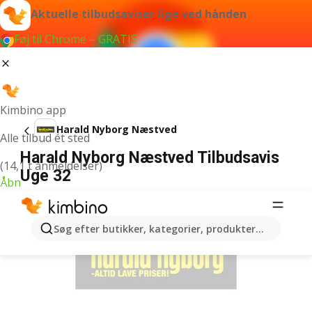
Aktuelle tilbudsaviser lige ved hånden
Føj til Chrome – GRATIS
Kimbino app
Harald Nyborg Næstved
Alle tilbud ét sted
Harald Nyborg Næstved Tilbudsavis
(14,1 t anmeldelser)
Uge 32
Åbn
ANNONCER
Søg efter butikker, kategorier, produkter...