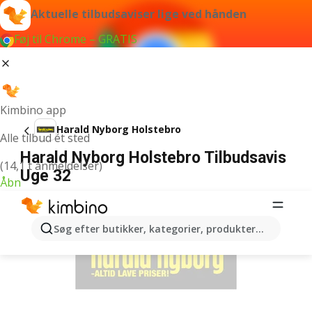
Aktuelle tilbudsaviser lige ved hånden
Føj til Chrome – GRATIS
Kimbino app
Harald Nyborg Holstebro
Alle tilbud ét sted
Harald Nyborg Holstebro Tilbudsavis
(14,1 t anmeldelser)
Uge 32
Åbn
ANNONCER
Søg efter butikker, kategorier, produkter...