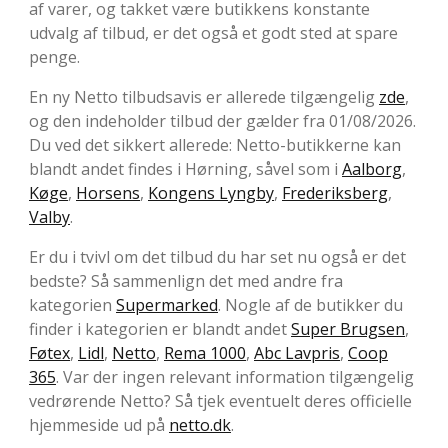
af varer, og takket være butikkens konstante
udvalg af tilbud, er det også et godt sted at spare
penge.
En ny Netto tilbudsavis er allerede tilgængelig
zde
,
og den indeholder tilbud der gælder fra 01/08/2026.
Du ved det sikkert allerede: Netto-butikkerne kan
blandt andet findes i Hørning, såvel som i
Aalborg
,
Køge
,
Horsens
,
Kongens Lyngby
,
Frederiksberg
,
Valby
.
Er du i tvivl om det tilbud du har set nu også er det
bedste? Så sammenlign det med andre fra
kategorien
Supermarked
. Nogle af de butikker du
finder i kategorien er blandt andet
Super Brugsen
,
Føtex
,
Lidl
,
Netto
,
Rema 1000
,
Abc Lavpris
,
Coop
365
. Var der ingen relevant information tilgængelig
vedrørende Netto? Så tjek eventuelt deres officielle
hjemmeside ud på
netto.dk
.