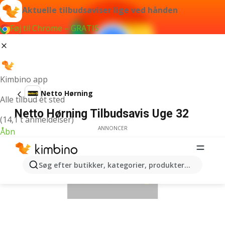
Aktuelle tilbudsaviser lige ved hånden
Føj til Chrome – GRATIS
Kimbino app
Netto Hørning
Alle tilbud ét sted
Netto Hørning Tilbudsavis Uge 32
(14,1 t anmeldelser)
ANNONCER
Åbn
Søg efter butikker, kategorier, produkter...