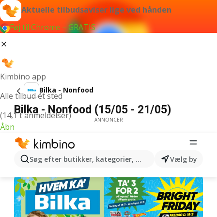
Aktuelle tilbudsaviser lige ved hånden
Føj til Chrome – GRATIS
Kimbino app
Bilka - Nonfood
Alle tilbud ét sted
Bilka - Nonfood (15/05 - 21/05)
(14,1 t anmeldelser)
ANNONCER
Åbn
Søg efter butikker, kategorier, produkter...
Vælg by