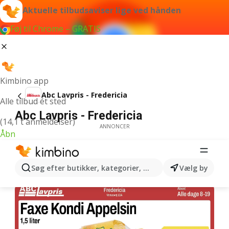
Aktuelle tilbudsaviser lige ved hånden
Føj til Chrome – GRATIS
Kimbino app
Abc Lavpris - Fredericia
Alle tilbud ét sted
Abc Lavpris - Fredericia
(14,1 t anmeldelser)
ANNONCER
Åbn
Søg efter butikker, kategorier, produkter...
Vælg by