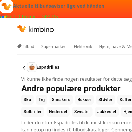
Aktuelle tilbudsaviser lige ved hånden
Føj til Chrome – GRATIS
Tilbud
Supermarked
Elektronik
Hjem, have & Mø
Espadrilles
Vi kunne ikke finde nogen resultater for dette sø
Andre populære produkter
Sko
Tøj
Sneakers
Bukser
Støvler
Kuffer
Solbriller
Nederdel
Sweater
Jakkesæt
Hje
Leder du efter Espadrilles til de mest konkurrence
kan netop nu findes i 0 tilbudskataloger. Gennemgå