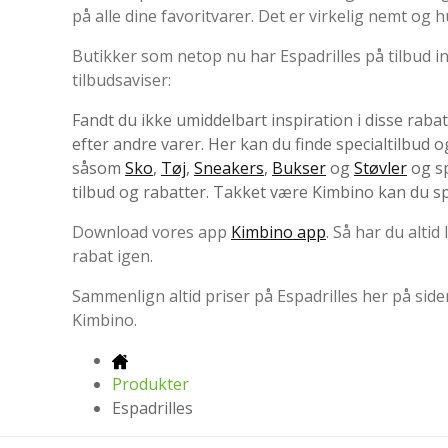
på alle dine favoritvarer. Det er virkelig nemt og h
Butikker som netop nu har Espadrilles på tilbud in
tilbudsaviser:
Fandt du ikke umiddelbart inspiration i disse rab
efter andre varer. Her kan du finde specialtilbud og
såsom
Sko
,
Tøj
,
Sneakers
,
Bukser
og
Støvler
og sp
tilbud og rabatter. Takket være Kimbino kan du s
Download vores app
Kimbino app
. Så har du altid
rabat igen.
Sammenlign altid priser på Espadrilles her på siden.
Kimbino.
Produkter
Espadrilles