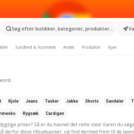
Søg efter butikker, kategorier, produkter...
Væ
bler
Sundhed & Kosmetik
Andet
Produkter
Byer
geord.
t
Kjole
Jeans
Tasker
Jakke
Shorts
Sandaler
T
mmesko
Rygsæk
Cardigan
dygtige priser? Så er du havnet det rette sted. Varen du søg
 derfor disse tilbudsaviser, og find dermed frem til de laves