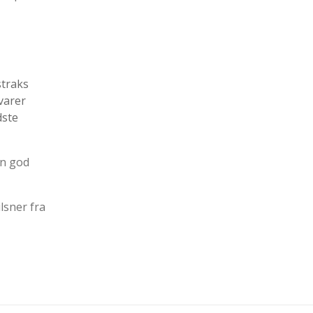
straks
 varer
dste
en god
ilsner fra