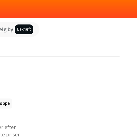
lg by
Bekræft
oppe
er efter
te priser