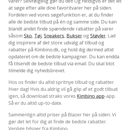
varer? Selvfølgelig gør du det! Og heldigvis er det let
at søge efter alle dine favoritvarer her på siden.
Fordelen ved vores søgefunktion er, at du finder
alle de bedste tilbud på én og samme side. Du kan
blandt andet finde spændende rabatter på varer
såsom
Sko
,
Tøj
,
Sneakers
,
Bukser
og
Støvler
. Lad
dig inspirere af det store udvalg af tilbud og
rabatter på Kimbino.dk, og hold dig dermed altid
opdateret om de bedste kampagner. Du kan endda
få tilsendt de bedste tilbud via email. Du skal blot
tilmelde dig nyhedsbrevet.
Hos os finder du altid spritnye tilbud og rabatter.
Hver dag! Hvis du aldrig vil gå glip af et godt tilbud
igen, så download straks vores
Kimbino app
-app.
Så er du altid up-to-date.
Sammenlign altid priser på Blazer her på siden. Vi
gør det let for dig at finde de bedste rabatter.
Venlige hilsner fra Kimbino.