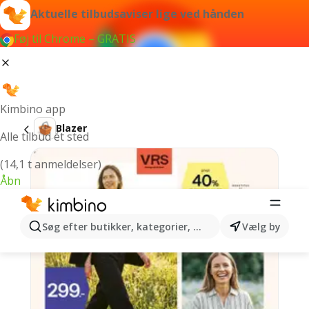
Aktuelle tilbudsaviser lige ved hånden
Føj til Chrome – GRATIS
Kimbino app
Blazer
Alle tilbud ét sted
(14,1 t anmeldelser)
Åbn
Søg efter butikker, kategorier, produkter...
Vælg by