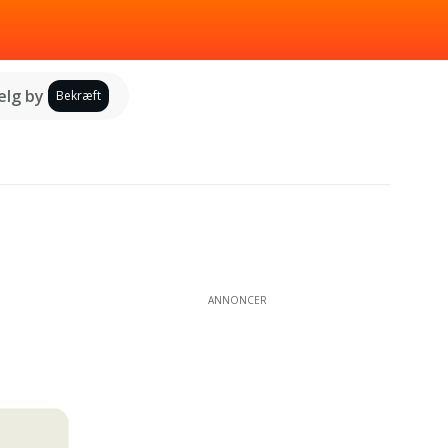
lg by
Bekræft
ANNONCER