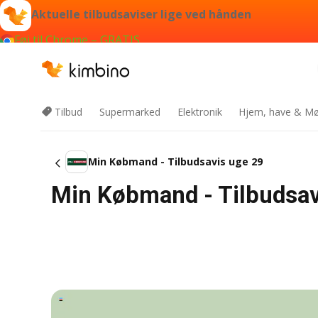
Aktuelle tilbudsaviser lige ved hånden
Føj til Chrome – GRATIS
Tilbud
Supermarked
Elektronik
Hjem, have & Mø
Min Købmand - Tilbudsavis uge 29
Min Købmand - Tilbudsav