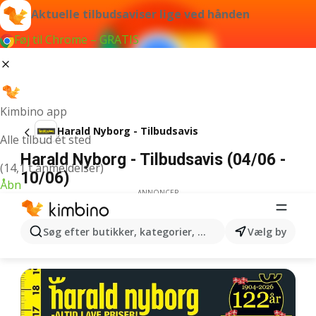
Aktuelle tilbudsaviser lige ved hånden
Føj til Chrome – GRATIS
Kimbino app
Harald Nyborg - Tilbudsavis
Alle tilbud ét sted
Harald Nyborg - Tilbudsavis (04/06 -
(14,1 t anmeldelser)
10/06)
Åbn
ANNONCER
Søg efter butikker, kategorier, produkter...
Vælg by