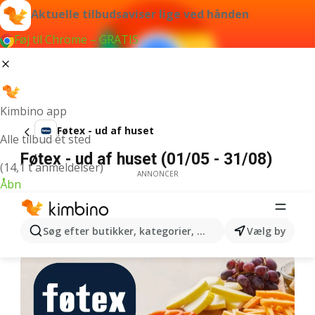
Aktuelle tilbudsaviser lige ved hånden
Føj til Chrome – GRATIS
Kimbino app
Føtex - ud af huset
Alle tilbud ét sted
Føtex - ud af huset (01/05 - 31/08)
(14,1 t anmeldelser)
ANNONCER
Åbn
Søg efter butikker, kategorier, produkter...
Vælg by