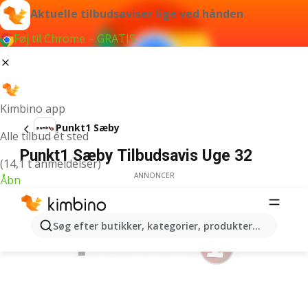
Aktuelle tilbudsaviser lige ved hånden
Føj til Chrome – GRATIS
Kimbino app
Punkt1 Sæby
Alle tilbud ét sted
Punkt1 Sæby Tilbudsavis Uge 32
(14,1 t anmeldelser)
ANNONCER
Åbn
Søg efter butikker, kategorier, produkter...