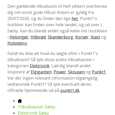
Den gældende tilbudsavis vil helt sikkert overbevise
dig om vores gode tilbud. Avisen er gyldig fra
20/07/2026, og du finder den lige
her
. Punkt1's
butikker kan findes over hele landet, og ud over i
Sæby, kan du blandt andet også købe ind i butikken
i
Helsingør
,
Hillerød
,
Skanderborg
,
Korsør
,
Ikast
og
Holstebro
.
Fandt du ikke alt hvad du søgte efter i Punkt1's
tilbudsavis? Så tjek disse andre tilbudsaviser i
kategorien
Elektronik
. Lad dig blandt andet
inspirere af
Elgiganten
,
Power
,
Skousen
og
Punkt1
.
Var der ingen relevant information tilgængelig
vedrørende Punkt1? Så tjek eventuelt deres
officielle hjemmeside ud på
punkt1.dk
.
Tilbudsaviser Sæby
Elektronik Sæby