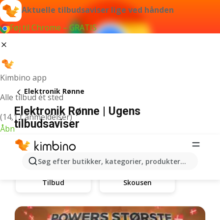
Aktuelle tilbudsaviser lige ved hånden
Føj til Chrome – GRATIS
Kimbino app
Elektronik Rønne
Alle tilbud ét sted
Elektronik Rønne | Ugens
(14,1 t anmeldelser)
tilbudsaviser
Åbn
Søg efter butikker, kategorier, produkter...
Skousen
Tilbud