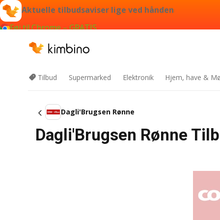
Aktuelle tilbudsaviser lige ved hånden
Føj til Chrome – GRATIS
Tilbud
Supermarked
Elektronik
Hjem, have & Mø
Dagli'Brugsen Rønne
Dagli'Brugsen Rønne Til