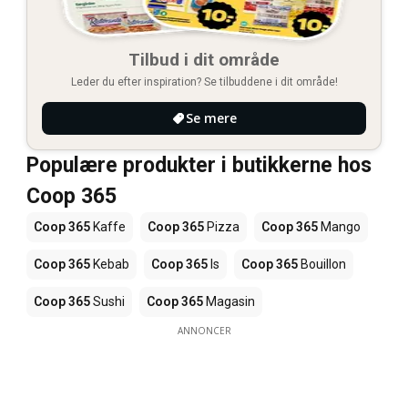
Tilbud i dit område
Leder du efter inspiration? Se tilbuddene i dit område!
Se mere
Populære produkter i butikkerne hos
Coop 365
Coop 365
Kaffe
Coop 365
Pizza
Coop 365
Mango
Coop 365
Kebab
Coop 365
Is
Coop 365
Bouillon
Coop 365
Sushi
Coop 365
Magasin
ANNONCER