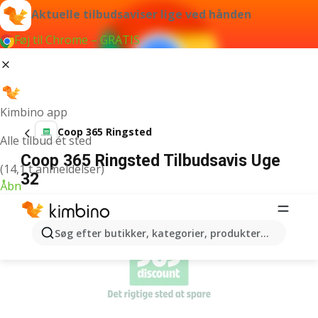
Aktuelle tilbudsaviser lige ved hånden
Føj til Chrome – GRATIS
Kimbino app
Coop 365 Ringsted
Alle tilbud ét sted
Coop 365 Ringsted Tilbudsavis Uge
(14,1 t anmeldelser)
32
Åbn
ANNONCER
Søg efter butikker, kategorier, produkter...