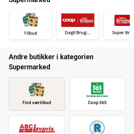
Dagli'Brugsen
Super
Tilbud
Andre butikker i kategorien
Supermarked
Find særtilbud
Coop 365