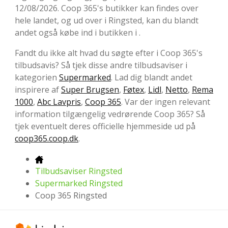
12/08/2026. Coop 365's butikker kan findes over
hele landet, og ud over i Ringsted, kan du blandt
andet også købe ind i butikken i .
Fandt du ikke alt hvad du søgte efter i Coop 365's
tilbudsavis? Så tjek disse andre tilbudsaviser i
kategorien
Supermarked
. Lad dig blandt andet
inspirere af
Super Brugsen
,
Føtex
,
Lidl
,
Netto
,
Rema
1000
,
Abc Lavpris
,
Coop 365
. Var der ingen relevant
information tilgængelig vedrørende Coop 365? Så
tjek eventuelt deres officielle hjemmeside ud på
coop365.coop.dk
.
Tilbudsaviser Ringsted
Supermarked Ringsted
Coop 365 Ringsted